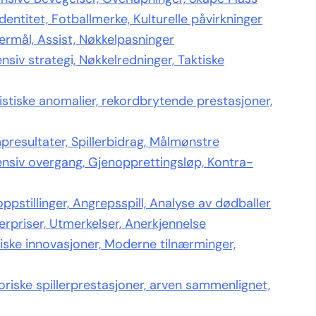
entitet, Fotballmerke, Kulturelle påvirkninger
ermål, Assist, Nøkkelpasninger
siv strategi, Nøkkelredninger, Taktiske
stiske anomalier, rekordbrytende prestasjoner,
resultater, Spillerbidrag, Målmønstre
nsiv overgang, Gjenopprettingsløp, Kontra-
pstillinger, Angrepsspill, Analyse av dødballer
erpriser, Utmerkelser, Anerkjennelse
iske innovasjoner, Moderne tilnærminger,
riske spillerprestasjoner, arven sammenlignet,