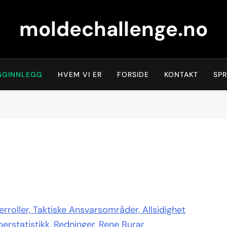
moldechallenge.no
GGINNLEGG
HVEM VI ER
FORSIDE
KONTAKT
SP
rroller, Taktiske Ansvarsområder, Allsidighet
rstatistikk, Redninger, Rene Burar