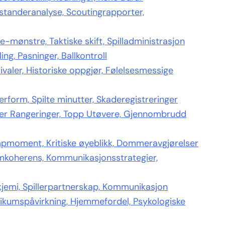
standeranalyse, Scoutingrapporter,
-mønstre, Taktiske skift, Spilladministrasjon
ng, Pasninger, Ballkontroll
valer, Historiske oppgjør, Følelsesmessige
erform, Spilte minutter, Skaderegistreringer
ler Rangeringer, Topp Utøvere, Gjennombrudd
pmoment, Kritiske øyeblikk, Dommeravgjørelser
mkoherens, Kommunikasjonsstrategier,
jemi, Spillerpartnerskap, Kommunikasjon
ikumspåvirkning, Hjemmefordel, Psykologiske