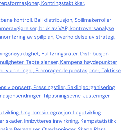
epsformasjoner, Kontringstaktikker,
ne kontroll, Ball distribusjon, Spillmakerroller
meravgjørelser, bruk av VAR, kontroversanalyse
omføring av spillplan, Overholdelse av strategi,
ngsnøyaktighet, Fullføringsrater, Distribusjon
muligheter, Tapte sjanser, Kampens høydepunkter
er vurderinger, Fremragende prestasjoner, Taktiske
siv oppsett, Pressingstiler, Baklinjeorganisering
asjonsendringer, Tilpasningsevne, Justeringer i
utvikling, Ungdomsintegrasjon, Lagutvikling
r skader, Innbytteres innvirkning, Kampstatistikk
nsive Bevegelser, Overlapninger, Skape Plass