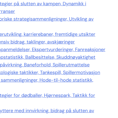
tegier på slutten av kampen, Dynamikk i
rranser
riske strategisammenligninger, Utvikling av
rutvikling, karrierebaner, fremtidige utsikter
siv bidrag, taklinger, avskjæringer
panmeldelser, Ekspertvurderinger, Fanreaksjoner
tatistikk, Ballbesittelse, Skuddnøyaktighet
åvirkning, Baneforhold, Spillerutmattelse
ogiske taktikker, Tankespill, Spillermotivasjon
 sammenligninger, Hode-til-hode statistikk,
egier for dødballer, Hjørnespark, Taktikk for
ttere med innvirkning, bidrag på slutten av