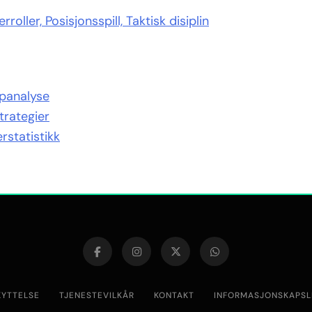
oller, Posisjonsspill, Taktisk disiplin
panalyse
trategier
rstatistikk
KYTTELSE
TJENESTEVILKÅR
KONTAKT
INFORMASJONSKAPSL