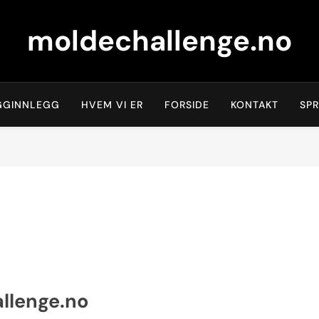
moldechallenge.no
GGINNLEGG
HVEM VI ER
FORSIDE
KONTAKT
SP
allenge.no