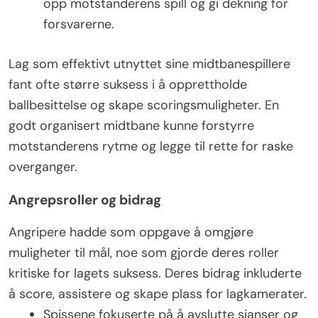
opp motstanderens spill og gi dekning for
forsvarerne.
Lag som effektivt utnyttet sine midtbanespillere
fant ofte større suksess i å opprettholde
ballbesittelse og skape scoringsmuligheter. En
godt organisert midtbane kunne forstyrre
motstanderens rytme og legge til rette for raske
overganger.
Angrepsroller og bidrag
Angripere hadde som oppgave å omgjøre
muligheter til mål, noe som gjorde deres roller
kritiske for lagets suksess. Deres bidrag inkluderte
å score, assistere og skape plass for lagkamerater.
Spissene fokuserte på å avslutte sjanser og