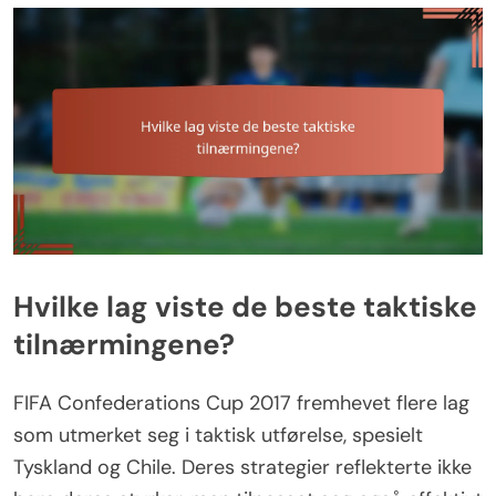
Hvilke lag viste de beste taktiske
tilnærmingene?
FIFA Confederations Cup 2017 fremhevet flere lag
som utmerket seg i taktisk utførelse, spesielt
Tyskland og Chile. Deres strategier reflekterte ikke