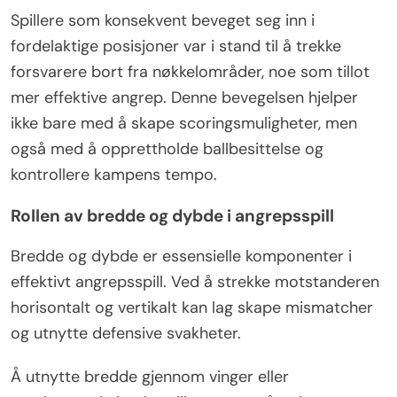
Spillere som konsekvent beveget seg inn i
fordelaktige posisjoner var i stand til å trekke
forsvarere bort fra nøkkelområder, noe som tillot
mer effektive angrep. Denne bevegelsen hjelper
ikke bare med å skape scoringsmuligheter, men
også med å opprettholde ballbesittelse og
kontrollere kampens tempo.
Rollen av bredde og dybde i angrepsspill
Bredde og dybde er essensielle komponenter i
effektivt angrepsspill. Ved å strekke motstanderen
horisontalt og vertikalt kan lag skape mismatcher
og utnytte defensive svakheter.
Å utnytte bredde gjennom vinger eller