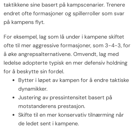
taktikkene sine basert på kampscenarier. Trenere
endret ofte formasjoner og spillerroller som svar
på kampens flyt.
For eksempel, lag som lå under i kampene skiftet
ofte til mer aggressive formasjoner, som 3-4-3, for
å øke angrepsalternativene. Omvendt, lag med
ledelse adopterte typisk en mer defensiv holdning
for å beskytte sin fordel.
Bytter i løpet av kampen for å endre taktiske
dynamikker.
Justering av pressintensitet basert på
motstanderens prestasjon.
Skifte til en mer konservativ tilnærming når
de ledet sent i kampene.