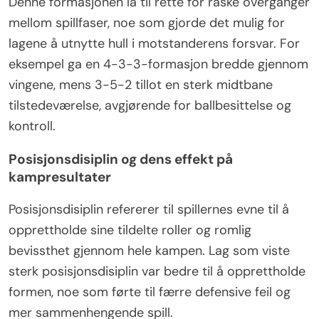
Denne formasjonen la til rette for raske overganger
mellom spillfaser, noe som gjorde det mulig for
lagene å utnytte hull i motstanderens forsvar. For
eksempel ga en 4-3-3-formasjon bredde gjennom
vingene, mens 3-5-2 tillot en sterk midtbane
tilstedeværelse, avgjørende for ballbesittelse og
kontroll.
Posisjonsdisiplin og dens effekt på
kampresultater
Posisjonsdisiplin refererer til spillernes evne til å
opprettholde sine tildelte roller og romlig
bevissthet gjennom hele kampen. Lag som viste
sterk posisjonsdisiplin var bedre til å opprettholde
formen, noe som førte til færre defensive feil og
mer sammenhengende spill.