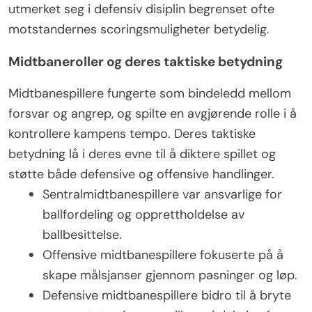
utmerket seg i defensiv disiplin begrenset ofte
motstandernes scoringsmuligheter betydelig.
Midtbaneroller og deres taktiske betydning
Midtbanespillere fungerte som bindeledd mellom
forsvar og angrep, og spilte en avgjørende rolle i å
kontrollere kampens tempo. Deres taktiske
betydning lå i deres evne til å diktere spillet og
støtte både defensive og offensive handlinger.
Sentralmidtbanespillere var ansvarlige for
ballfordeling og opprettholdelse av
ballbesittelse.
Offensive midtbanespillere fokuserte på å
skape målsjanser gjennom pasninger og løp.
Defensive midtbanespillere bidro til å bryte