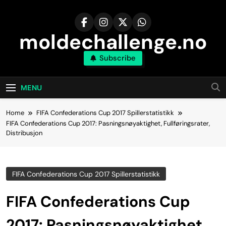
Skip
to
content
moldechallenge.no
Subscribe
MENU
Home
FIFA Confederations Cup 2017 Spillerstatistikk
FIFA Confederations Cup 2017: Pasningsnøyaktighet, Fullføringsrater,
Distribusjon
FIFA Confederations Cup 2017 Spillerstatistikk
FIFA Confederations Cup
2017: Pasningsnøyaktighet,