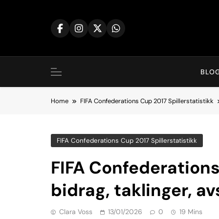
Skip
to
content
BLO
Home
FIFA Confederations Cup 2017 Spillerstatistikk
FIFA Confederations Cup 2017 Spillerstatistikk
FIFA Confederations
bidrag, taklinger, a
Clara Voss
13/01/2026
0
19 Mins