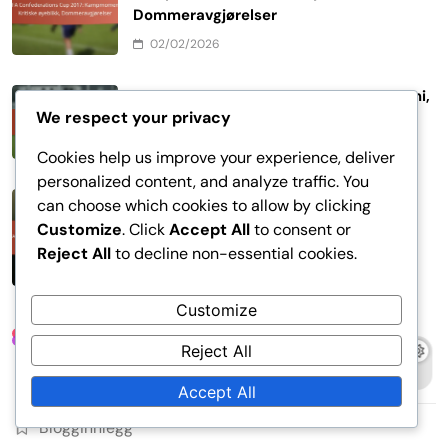
Dommeravgjørelser
02/02/2026
FIFA Confederations Cup 2017: Lagkjemi,
We respect your privacy
Spillerpartnerskap, Kommunikasjon
30/01/2026
Cookies help us improve your experience, deliver
personalized content, and analyze traffic. You
FIFA Confederations Cup 2017:
can choose which cookies to allow by clicking
Publikumspåvirkning, Hjemmefordel,
Customize
. Click
Accept All
to consent or
Psykologiske faktorer
Reject All
to decline non-essential cookies.
28/01/2026
Customize
Lenker
Reject All
Kontakt
Accept All
Blogginnlegg