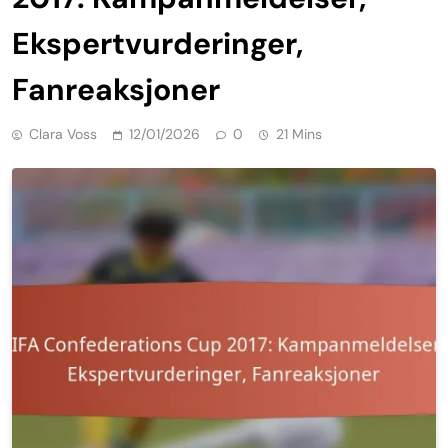
Ekspertvurderinger,
Fanreaksjoner
Clara Voss
12/01/2026
0
21 Mins