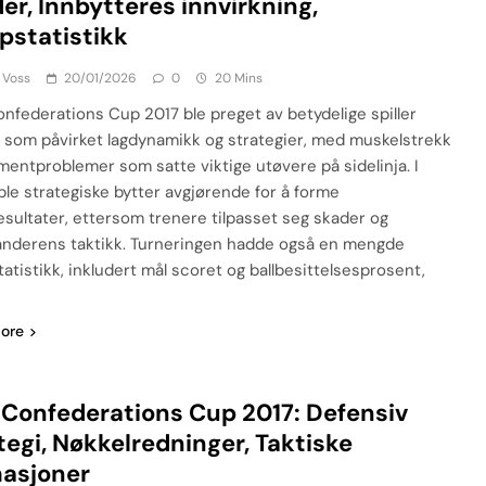
er, Innbytteres innvirkning,
statistikk
 Voss
20/01/2026
0
20 Mins
onfederations Cup 2017 ble preget av betydelige spiller
 som påvirket lagdynamikk og strategier, med muskelstrekk
amentproblemer som satte viktige utøvere på sidelinja. I
 ble strategiske bytter avgjørende for å forme
sultater, ettersom trenere tilpasset seg skader og
nderens taktikk. Turneringen hadde også en mengde
atistikk, inkludert mål scoret og ballbesittelsesprosent,
ore
 Confederations Cup 2017: Defensiv
tegi, Nøkkelredninger, Taktiske
asjoner