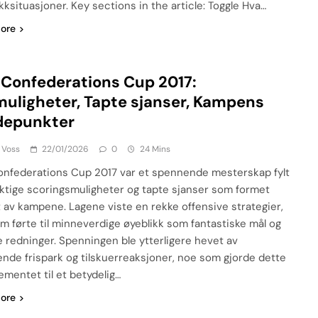
kksituasjoner. Key sections in the article: Toggle Hva…
ore
 Confederations Cup 2017:
uligheter, Tapte sjanser, Kampens
depunkter
 Voss
22/01/2026
0
24 Mins
onfederations Cup 2017 var et spennende mesterskap fylt
ktige scoringsmuligheter og tapte sjanser som formet
et av kampene. Lagene viste en rekke offensive strategier,
m førte til minneverdige øyeblikk som fantastiske mål og
ke redninger. Spenningen ble ytterligere hevet av
ende frispark og tilskuerreaksjoner, noe som gjorde dette
ementet til et betydelig…
ore