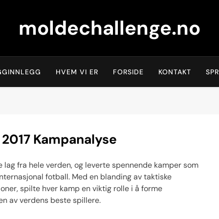
moldechallenge.no
GGINNLEGG
HVEM VI ER
FORSIDE
KONTAKT
SP
p 2017 Kampanalyse
e lag fra hele verden, og leverte spennende kamper som
ternasjonal fotball. Med en blanding av taktiske
ner, spilte hver kamp en viktig rolle i å forme
oen av verdens beste spillere.