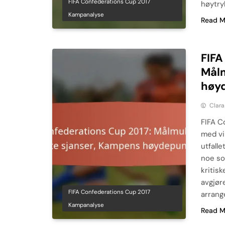
FIFA Confederations Cup 2017
høytry
Kampanalyse
Read M
FIFA
Målm
høy
Clara
FIFA C
med vi
utfall
noe so
kritis
avgjør
FIFA Confederations Cup 2017
arrang
Kampanalyse
Read M