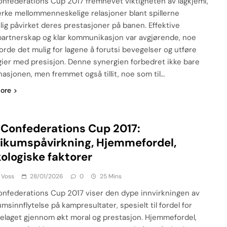
onfederations Cup 2017 fremhevet viktigheten av lagkjemi,
erke mellommenneskelige relasjoner blant spillerne
lig påvirket deres prestasjoner på banen. Effektive
rpartnerskap og klar kommunikasjon var avgjørende, noe
orde det mulig for lagene å forutsi bevegelser og utføre
gier med presisjon. Denne synergien forbedret ikke bare
nasjonen, men fremmet også tillit, noe som til…
ore
 Confederations Cup 2017:
ikumspåvirkning, Hjemmefordel,
ologiske faktorer
 Voss
28/01/2026
0
25 Mins
onfederations Cup 2017 viser den dype innvirkningen av
msinnflytelse på kampresultater, spesielt til fordel for
laget gjennom økt moral og prestasjon. Hjemmefordel,