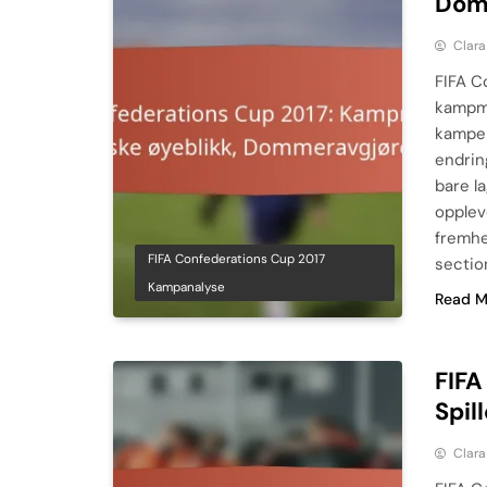
Dom
Clara
FIFA C
kampmo
kampen
endrin
bare l
opplev
fremhe
FIFA Confederations Cup 2017
section
Kampanalyse
Read M
FIFA
Spil
Clara