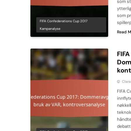
som st
ytterl
som pre
FIFA Confederations Cup 2017
spille
Kampanalyse
Read M
FIFA
Domm
kont
Clara
FIFA C
innfly
nøkkel
teknol
håndte
debatt