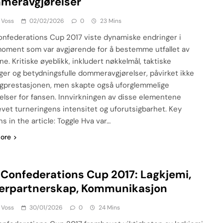
meravgjørelser
 Voss
02/02/2026
0
23 Mins
onfederations Cup 2017 viste dynamiske endringer i
ment som var avgjørende for å bestemme utfallet av
e. Kritiske øyeblikk, inkludert nøkkelmål, taktiske
ger og betydningsfulle dommeravgjørelser, påvirket ikke
agprestasjonen, men skapte også uforglemmelige
elser for fansen. Innvirkningen av disse elementene
vet turneringens intensitet og uforutsigbarhet. Key
s in the article: Toggle Hva var…
ore
 Confederations Cup 2017: Lagkjemi,
lerpartnerskap, Kommunikasjon
 Voss
30/01/2026
0
24 Mins