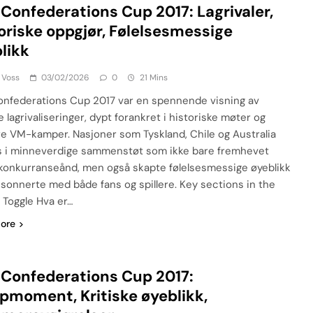
 Confederations Cup 2017: Lagrivaler,
oriske oppgjør, Følelsesmessige
likk
 Voss
03/02/2026
0
21 Mins
onfederations Cup 2017 var en spennende visning av
 lagrivaliseringer, dypt forankret i historiske møter og
ere VM-kamper. Nasjoner som Tyskland, Chile og Australia
 i minneverdige sammenstøt som ikke bare fremhevet
konkurranseånd, men også skapte følelsesmessige øyeblikk
sonnerte med både fans og spillere. Key sections in the
: Toggle Hva er…
ore
 Confederations Cup 2017:
moment, Kritiske øyeblikk,