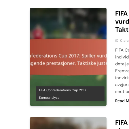
FIFA
vurd
Takt
Clara
FIFA C
indivi
detalj
Fremra
innvir
avgjør
FIFA Confederations Cup 2017
section
Kampanalyse
Read M
FIFA