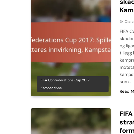
skad
Kamp
Clara
FIFA C
skader
og lig
tillegg
kampre
motsta
kampst
FIFA Confederations Cup 2017
som…
Kampanalyse
Read M
FIFA
stra
form