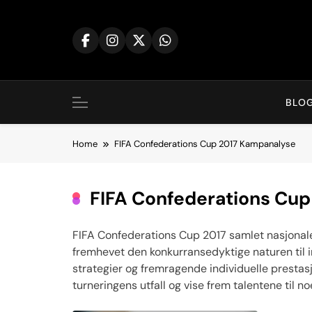
Skip
to
content
BLO
Home
FIFA Confederations Cup 2017 Kampanalyse
FIFA Confederations Cu
FIFA Confederations Cup 2017 samlet nasjonal
fremhevet den konkurransedyktige naturen til in
strategier og fremragende individuelle prestasjo
turneringens utfall og vise frem talentene til n