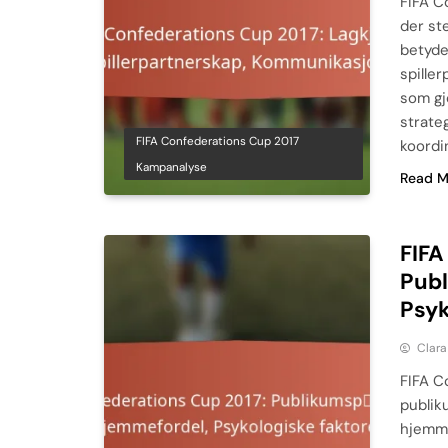
FIFA C
der st
betyde
spille
som gj
strate
FIFA Confederations Cup 2017
koordi
Kampanalyse
Read M
FIFA
Publ
Psyk
Clara
FIFA C
publiku
hjemme