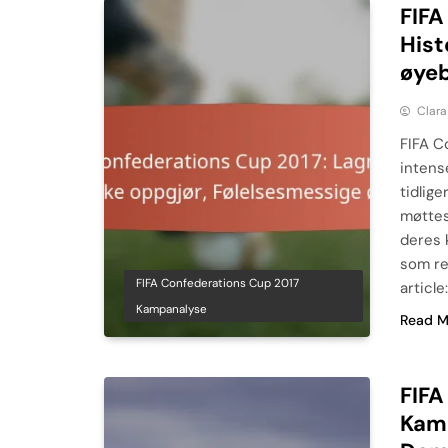
FIFA
Hist
øyeb
Clara
FIFA C
intense
tidlig
møttes
deres 
som re
FIFA Confederations Cup 2017
article
Kampanalyse
Read M
FIFA
Kamp