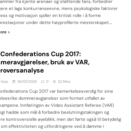
ammer fra kjente arenaer og støttende fans, forbedrer
igere et lags konkurranseevne, mens psykologiske faktorer
ss og motivasjon spiller en kritisk rolle i å forme
rprestasjoner under dette høyprofilerte mesterskapet….
ore
 Confederations Cup 2017:
eravgjørelser, bruk av VAR,
roversanalyse
 Voss
26/01/2026
0
22 Mins
onfederations Cup 2017 var bemerkelsesverdig for sine
telsesrike dommeravgjørelser som formet utfallet av
kampene. Innføringen av Video Assistant Referee (VAR)
ogi hadde som mål å forbedre beslutningstakingen og
re kontroversielle øyeblikk, men det førte også til betydelig
 om effektiviteten og utfordringene ved å dømme i